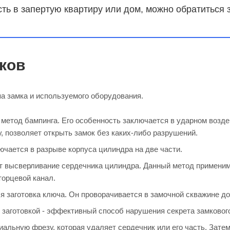
ть в запертую квартиру или дом, можно обратиться 
ков
па замка и используемого оборудования.
етод бампинга. Его особенность заключается в ударном возде
, позволяет открыть замок без каких-либо разрушений.
ючается в разрыве корпуса цилиндра на две части.
 высверливание сердечника цилиндра. Данный метод применим 
торцевой канал.
 заготовка ключа. Он проворачивается в замочной скважине до у
заготовкой - эффективный способ нарушения секрета замковог
льную фрезу, которая удаляет сердечник или его часть. Затем 