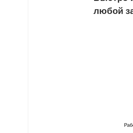
любой з
Раб