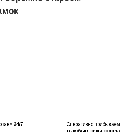
амок
отаем
24/7
Оперативно прибываем
в любые точки города