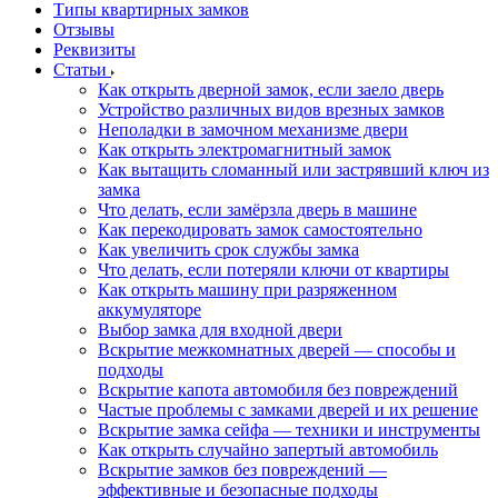
Типы квартирных замков
Отзывы
Реквизиты
Статьи
Как открыть дверной замок, если заело дверь
Устройство различных видов врезных замков
Неполадки в замочном механизме двери
Как открыть электромагнитный замок
Как вытащить сломанный или застрявший ключ из
замка
Что делать, если замёрзла дверь в машине
Как перекодировать замок самостоятельно
Как увеличить срок службы замка
Что делать, если потеряли ключи от квартиры
Как открыть машину при разряженном
аккумуляторе
Выбор замка для входной двери
Вскрытие межкомнатных дверей — способы и
подходы
Вскрытие капота автомобиля без повреждений
Частые проблемы с замками дверей и их решение
Вскрытие замка сейфа — техники и инструменты
Как открыть случайно запертый автомобиль
Вскрытие замков без повреждений —
эффективные и безопасные подходы