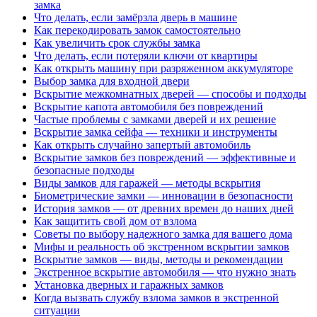
замка
Что делать, если замёрзла дверь в машине
Как перекодировать замок самостоятельно
Как увеличить срок службы замка
Что делать, если потеряли ключи от квартиры
Как открыть машину при разряженном аккумуляторе
Выбор замка для входной двери
Вскрытие межкомнатных дверей — способы и подходы
Вскрытие капота автомобиля без повреждений
Частые проблемы с замками дверей и их решение
Вскрытие замка сейфа — техники и инструменты
Как открыть случайно запертый автомобиль
Вскрытие замков без повреждений — эффективные и
безопасные подходы
Виды замков для гаражей — методы вскрытия
Биометрические замки — инновации в безопасности
История замков — от древних времен до наших дней
Как защитить свой дом от взлома
Советы по выбору надежного замка для вашего дома
Мифы и реальность об экстренном вскрытии замков
Вскрытие замков — виды, методы и рекомендации
Экстренное вскрытие автомобиля — что нужно знать
Установка дверных и гаражных замков
Когда вызвать службу взлома замков в экстренной
ситуации