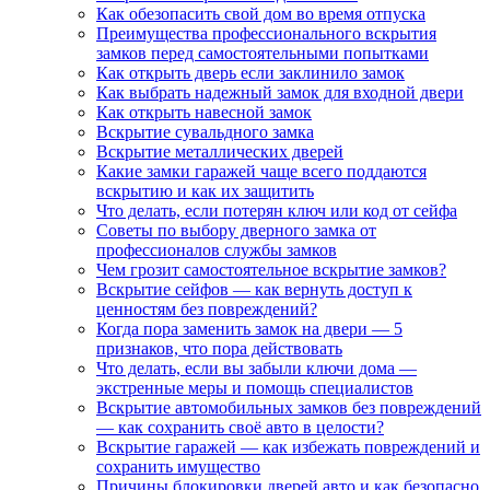
Как обезопасить свой дом во время отпуска
Преимущества профессионального вскрытия
замков перед самостоятельными попытками
Как открыть дверь если заклинило замок
Как выбрать надежный замок для входной двери
Как открыть навесной замок
Вскрытие сувальдного замка
Вскрытие металлических дверей
Какие замки гаражей чаще всего поддаются
вскрытию и как их защитить
Что делать, если потерян ключ или код от сейфа
Советы по выбору дверного замка от
профессионалов службы замков
Чем грозит самостоятельное вскрытие замков?
Вскрытие сейфов — как вернуть доступ к
ценностям без повреждений?
Когда пора заменить замок на двери — 5
признаков, что пора действовать
Что делать, если вы забыли ключи дома —
экстренные меры и помощь специалистов
Вскрытие автомобильных замков без повреждений
— как сохранить своё авто в целости?
Вскрытие гаражей — как избежать повреждений и
сохранить имущество
Причины блокировки дверей авто и как безопасно