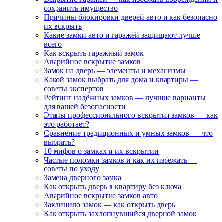
сохранить имущество
Причины блокировки дверей авто и как безопасно
их вскрыть
Какие замки авто и гаражей защищают лучше
всего
Как вскрыть гаражный замок
Аварийное вскрытие замков
Замок на дверь — элементы и механизмы
Какой замок выбрать для дома и квартиры —
советы экспертов
Рейтинг надёжных замков — лучшие варианты
для вашей безопасности
Этапы профессионального вскрытия замков — как
это работает?
Сравнение традиционных и умных замков — что
выбрать?
10 мифов о замках и их вскрытии
Частые поломки замков и как их избежать —
советы по уходу
Замена дверного замка
Как открыть дверь в квартиру без ключа
Аварийное вскрытие замков авто
Заклинило замок — как открыть дверь
Как открыть захлопнувшийся дверной замок