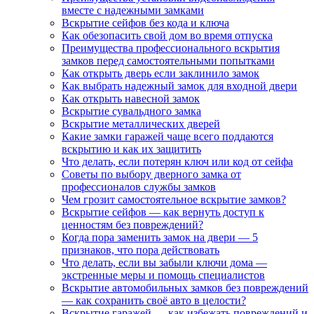
вместе с надежными замками
Вскрытие сейфов без кода и ключа
Как обезопасить свой дом во время отпуска
Преимущества профессионального вскрытия
замков перед самостоятельными попытками
Как открыть дверь если заклинило замок
Как выбрать надежный замок для входной двери
Как открыть навесной замок
Вскрытие сувальдного замка
Вскрытие металлических дверей
Какие замки гаражей чаще всего поддаются
вскрытию и как их защитить
Что делать, если потерян ключ или код от сейфа
Советы по выбору дверного замка от
профессионалов службы замков
Чем грозит самостоятельное вскрытие замков?
Вскрытие сейфов — как вернуть доступ к
ценностям без повреждений?
Когда пора заменить замок на двери — 5
признаков, что пора действовать
Что делать, если вы забыли ключи дома —
экстренные меры и помощь специалистов
Вскрытие автомобильных замков без повреждений
— как сохранить своё авто в целости?
Вскрытие гаражей — как избежать повреждений и