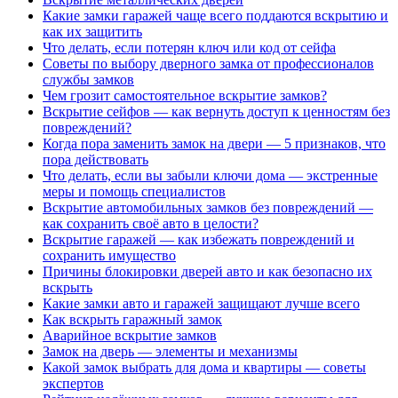
Какие замки гаражей чаще всего поддаются вскрытию и
как их защитить
Что делать, если потерян ключ или код от сейфа
Советы по выбору дверного замка от профессионалов
службы замков
Чем грозит самостоятельное вскрытие замков?
Вскрытие сейфов — как вернуть доступ к ценностям без
повреждений?
Когда пора заменить замок на двери — 5 признаков, что
пора действовать
Что делать, если вы забыли ключи дома — экстренные
меры и помощь специалистов
Вскрытие автомобильных замков без повреждений —
как сохранить своё авто в целости?
Вскрытие гаражей — как избежать повреждений и
сохранить имущество
Причины блокировки дверей авто и как безопасно их
вскрыть
Какие замки авто и гаражей защищают лучше всего
Как вскрыть гаражный замок
Аварийное вскрытие замков
Замок на дверь — элементы и механизмы
Какой замок выбрать для дома и квартиры — советы
экспертов