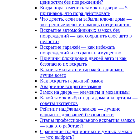
ценностям без повреждений?
Когда пора заменить замок на двери — 5
признаков, что пора действовать
Что делать, если вы забыли ключи дома —
экстренные меры и помощь специалистов
Вскрытие автомобильных замков без
повреждений — как сохранить своё авто в
целости?
Вскрытие гаражей — как избежать
повреждений и сохранить имущество
Причины блокировки дверей авто и как
безопасно их вскрыть
Какие замки авто и гаражей защищают
лучше всего
Как вскрыть гаражный замок
Аварийное вскрытие замков
Замок на дверь — элементы и механизмы
Какой замок выбрать для дома и квартиры —
советы экспертов
Рейтинг надёжных замков — лучшие
варианты для вашей безопасности
Этапы профессионального вскрытия замков
— как это работает?
Сравнение традиционных и умных замков
— что выбрать?