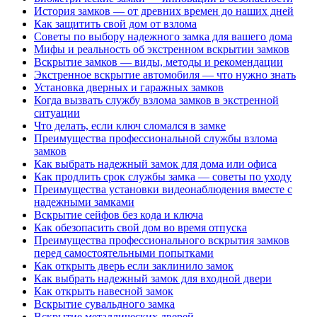
История замков — от древних времен до наших дней
Как защитить свой дом от взлома
Советы по выбору надежного замка для вашего дома
Мифы и реальность об экстренном вскрытии замков
Вскрытие замков — виды, методы и рекомендации
Экстренное вскрытие автомобиля — что нужно знать
Установка дверных и гаражных замков
Когда вызвать службу взлома замков в экстренной
ситуации
Что делать, если ключ сломался в замке
Преимущества профессиональной службы взлома
замков
Как выбрать надежный замок для дома или офиса
Как продлить срок службы замка — советы по уходу
Преимущества установки видеонаблюдения вместе с
надежными замками
Вскрытие сейфов без кода и ключа
Как обезопасить свой дом во время отпуска
Преимущества профессионального вскрытия замков
перед самостоятельными попытками
Как открыть дверь если заклинило замок
Как выбрать надежный замок для входной двери
Как открыть навесной замок
Вскрытие сувальдного замка
Вскрытие металлических дверей