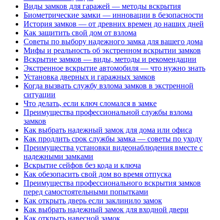
Виды замков для гаражей — методы вскрытия
Биометрические замки — инновации в безопасности
История замков — от древних времен до наших дней
Как защитить свой дом от взлома
Советы по выбору надежного замка для вашего дома
Мифы и реальность об экстренном вскрытии замков
Вскрытие замков — виды, методы и рекомендации
Экстренное вскрытие автомобиля — что нужно знать
Установка дверных и гаражных замков
Когда вызвать службу взлома замков в экстренной
ситуации
Что делать, если ключ сломался в замке
Преимущества профессиональной службы взлома
замков
Как выбрать надежный замок для дома или офиса
Как продлить срок службы замка — советы по уходу
Преимущества установки видеонаблюдения вместе с
надежными замками
Вскрытие сейфов без кода и ключа
Как обезопасить свой дом во время отпуска
Преимущества профессионального вскрытия замков
перед самостоятельными попытками
Как открыть дверь если заклинило замок
Как выбрать надежный замок для входной двери
Как открыть навесной замок