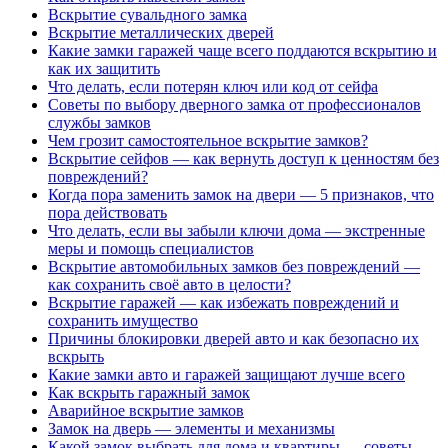
Вскрытие сувальдного замка
Вскрытие металлических дверей
Какие замки гаражей чаще всего поддаются вскрытию и
как их защитить
Что делать, если потерян ключ или код от сейфа
Советы по выбору дверного замка от профессионалов
службы замков
Чем грозит самостоятельное вскрытие замков?
Вскрытие сейфов — как вернуть доступ к ценностям без
повреждений?
Когда пора заменить замок на двери — 5 признаков, что
пора действовать
Что делать, если вы забыли ключи дома — экстренные
меры и помощь специалистов
Вскрытие автомобильных замков без повреждений —
как сохранить своё авто в целости?
Вскрытие гаражей — как избежать повреждений и
сохранить имущество
Причины блокировки дверей авто и как безопасно их
вскрыть
Какие замки авто и гаражей защищают лучше всего
Как вскрыть гаражный замок
Аварийное вскрытие замков
Замок на дверь — элементы и механизмы
Какой замок выбрать для дома и квартиры — советы