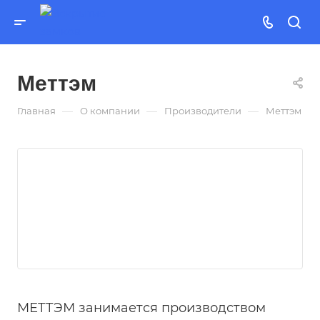
Меттэм
—
—
—
Главная
О компании
Производители
Меттэм
МЕТТЭМ занимается производством